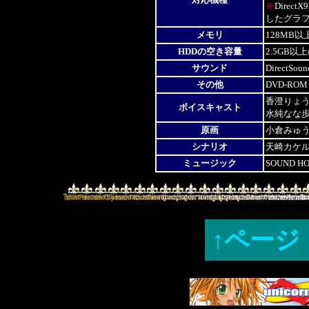
※
Dire
【2010/04/16】
したグラ
2009年06
メモリ
128MB
「詩篇II～
P.180 紹
HDDの空き容量
2.5GB
開
しました
サウンド
DirectSo
【2010/04/14】
2009年06
その他
DVD-R
アニメうた
香澄りょ
ボイスキャスト
月号】
P.1
水純なな
「出撃！！
原画
小倉みゅ
～」「詩篇
シナリオ
天崎カケ
2009年0
イア～」「
ミュージック
SOUND HO
題歌の着う
ス：7月号
《詳しくは
2009年0
↑ページ
P.103 記事
2009年0
▲バーコー