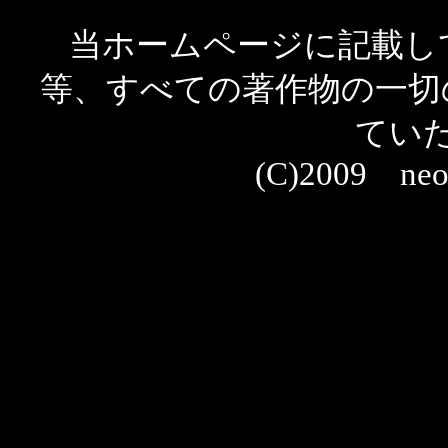
ン：7月号
【2009/08/28】
『「詩篇II」
当ホームページに記載し
2009年0
「乙戦」用
等、すべての著作物の一切
詳しくはコ
6月号】
P.
掲載誌情報
てい
2009年05
【2009/07/31】
(C)2009 neo
「スペシャ
月号】
P.1
加しました
掲載誌情報
2009年05
【2009/07/10】
P.114～1
「スペシャ
～」
を追加
2009年0
掲載誌情報
ス：6月号
【2009/07/06】
「キャラク
2009年0