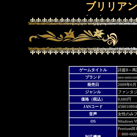
ブリリアン
記事
▲バーコー
【2010/06/30】
2009年08
アニうた革
月号】
P.1
「出撃！！
～」「詩篇
2009年07
イア～」「
ゲームタイトル
詩篇II～
題歌の着う
P.240～2
ブランド
neo-unicor
発売日
2009年6
《詳しくは
2009年0
ジャンル
ファンタ
価格（税込）
9,680円
ン：8月号
JANコード
458010894
音声
女性のみ
2009年0
OS
Windows V
PentiumI
7月号】
P.
▲バーコー
※
800×6
対応機種