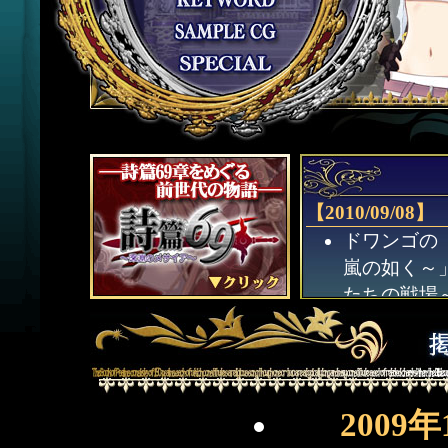
【2010/09/08】
ドワンゴの
嵐の如く～
たちの戦場
のカタスト
ジョ～あの
配信中！！
200