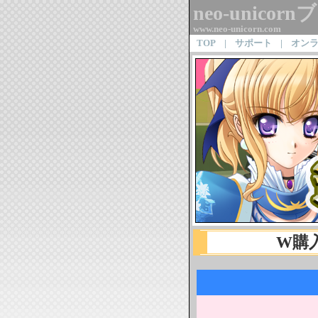
neo-unic
www.neo-unicorn.com
TOP
|
サポート
|
オン
W購