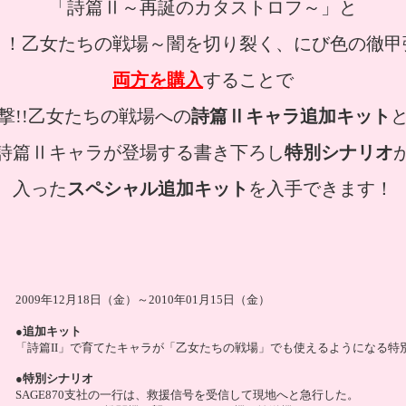
「詩篇Ⅱ～再誕のカタストロフ～」と
！！乙女たちの戦場～闇を切り裂く、にび色の徹甲
両方を購入
することで
撃!!乙女たちの戦場への
詩篇Ⅱキャラ追加キット
詩篇Ⅱキャラが登場する書き下ろし
特別シナリオ
入った
スペシャル追加キット
を入手できます！
2009年12月18日（金）～2010年01月15日（金）
●追加キット
「詩篇II」で育てたキャラが「乙女たちの戦場」でも使えるようになる特
●特別シナリオ
SAGE870支社の一行は、救援信号を受信して現地へと急行した。