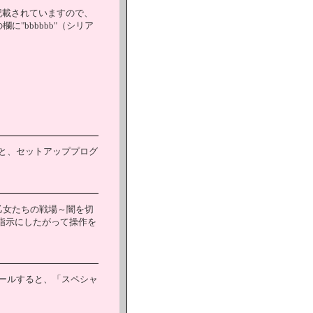
が記載されていますので、
に"bbbbbb"（シリア
と、セットアッププログ
！乙女たちの戦場～闇を切
の指示にしたがって操作を
ールすると、「スペシャ