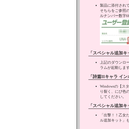
製品に添付されてい
そちらをご参照の上
ルナンバー数字
「スペシャル追加キ
上記のダウンロ
ラムが起動しま
「詩篇IIキャラ イ
Windowsの
り裂く、にび色の
してください。
「スペシャル追加キ
「出撃！！乙女
ル追加キット」