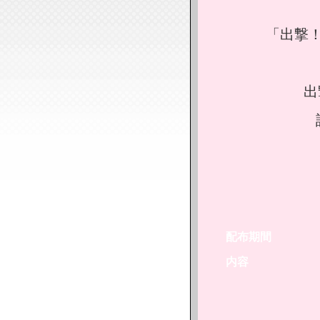
「出撃
出
配布期間
内容