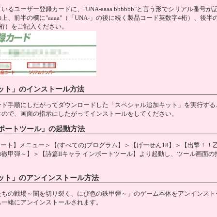
るユーザー登録カードに、"UNA-aaaa bbbbbb"と言う形でシリアル番号
、前半の欄に"aaaa"（「UNA-」の後に続く製品コード英数字4桁）、後半の欄
6桁）をご記入ください。
ット」のインストール方法
ード手順にしたがってダウンロードした「スペシャル追加キット」を実行する
すので、画面の指示にしたがってインストールをしてください。
ンポートツール」の起動方法
【スタート】メニュー＞【(すべての)プログラム】＞【げーせん18】＞【出撃！
徹甲弾～】＞【詩篇IIキャラ インポートツール】より起動し、ツール画面
ット」のアンインストール方法
たちの戦場～闇を切り裂く、にび色の鉄甲弾～」のゲーム本体をアンインスト
も一緒にアンインストールされます。