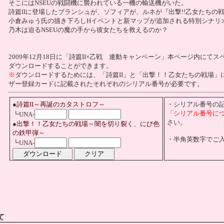
そこにはNSEUの戦闘機に襲われている一機の輸送機がいた。
詩篇IIに登場したブランシュが、ソフィアが、ルネが『出撃!!乙女たちの
小倉みゅう氏の描き下ろしHイベントと新マップが追加される特別シナリ
乃木は迫るNSEUの魔の手から彼女たちを救えるのか？
2009年12月18日に「詩篇II×乙戦 連動キャンペーン」本ページ内にて
ダウンロードすることができます。
※
ダウンロードするためには、「詩篇II」と「出撃！！乙女たちの戦場」
ザー登録カードに記載されたそれぞれのシリアル番号が必要です。
●
詩篇II～再誕のカタストロフ～
・シリアル番号の
「シリアル番号に
┗UNA-
さい。
●
出撃！！乙女たちの戦場～闇を切り裂く、にび色
の鉄甲弾～
・半角英数字でご
┗UNA-
て