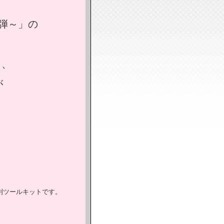
弾～」の
と、
が
別ツールキットです。