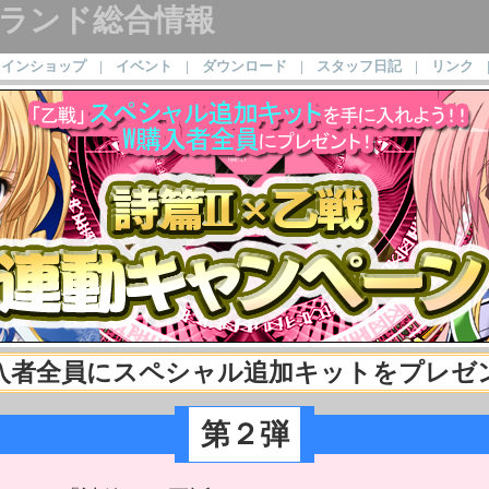
ornブランド総合情報
ラインショップ
|
イベント
|
ダウンロード
|
スタッフ日記
|
リンク
入者全員にスペシャル追加キットをプレゼ
第２弾