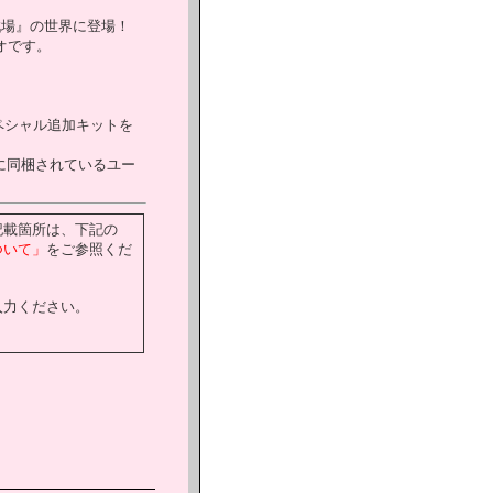
戦場』の世界に登場！
オです。
スペシャル追加キットを
に同梱されているユー
記載箇所は、下記の
ついて」
をご参照くだ
入力ください。