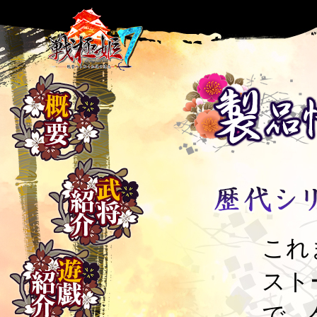
これ
スト
で、