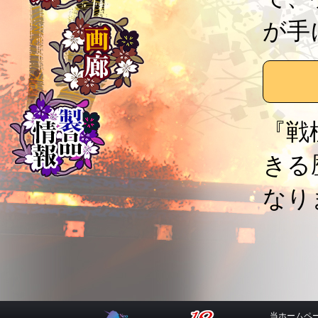
が手
『戦
きる
なり
当ホームペ