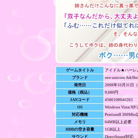
回を公開しまし
【2008/10/28】
「ダウンロード
回を公開しまし
【2008/10/24】
「ダウンロード
ゲームタイトル
アイドル★ハーレ
を公開しました
ブランド
neo-unicorn ArkShe
【2008/10/21】
発売日
2008年10月31日
価格（税込）
9,680円
「ダウンロード
JANコード
4580108940263
を公開しました
OS
Windows Vista/XP
対応機種
PentiumII 3
「プレミアム」
メモリ
64MB以上必要
た。
HDDの空き容量
1GB以上
サウンド
DirectSound対応